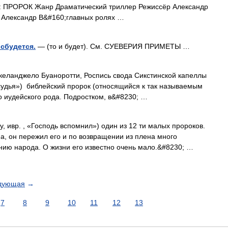
ПРОРОК Жанр Драматический триллер Режиссёр Александр
, Александр В&#160;главных ролях …
 сбудется.
— (то и будет). См. СУЕВЕРИЯ ПРИМЕТЫ …
еланджело Буаноротти, Роспись свода Сикстинской капеллы
о иудейского рода. Подростком, в&#8230; …
 ивр. ‎, «Господь вспомнил») один из 12 ти малых пророков.
а, он пережил его и по возвращении из плена много
нию народа. О жизни его известно очень мало.&#8230; …
дующая
→
7
8
9
10
11
12
13