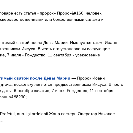
оваре есть статья «пророк» Пророк&#160; человек,
 сверхъестественными или божественными силами и
чтимый святой после Девы Марии. Именуется также Иоанн
твенником Иисуса. В честь его установлены следующие
ие, 7 июля ‑ Рождество, 11 сентября ‑ усекновение
чтимый святой после Девы Марии
— Пророк Иоанн
дтеча, поскольку является предшественником Иисуса. В честь
даты: 6 октября зачатие, 7 июля Рождество, 11 сентября
Иоанна&#8230; …
rofetul, aurul și ardelenii Жанр вестерн Оператор Николае
 …