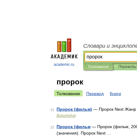
Словари и энциклоп
academic.ru
Толкования
Переводы
пророк
Толкование
Перевод
Книги
Пророк (фильм)
— Пророк Next Жанр 
21
Википедия
Пророк (фильм
— Пророк (фильм, 2007
22
(значения). Пророк Next …