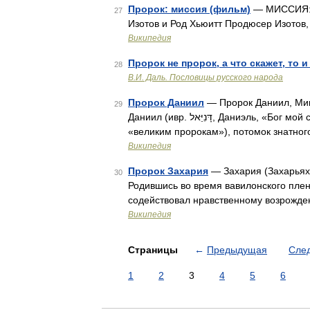
Пророк: миссия (фильм)
— МИССИЯ: 
27
Изотов и Род Хьюитт Продюсер Изотов
Википедия
Пророк не пророк, а что скажет, то и
28
В.И. Даль. Пословицы русского народа
Пророк Даниил
— Пророк Даниил, Мик
29
Даниил (ивр. דָּנִיֵּאל‎, Даниэль, «Бог мой судья») библейский пророк (относящийся к так называемым
«великим пророкам»), потомок знатног
Википедия
Пророк Захария
— Захария (Захарьяху,
30
Родившись во время вавилонского плен
содействовал нравственному возрожде
Википедия
Страницы
←
Предыдущая
Сле
1
2
3
4
5
6