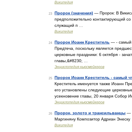
Википедия
Пророк (значения)
— Пророк: В Викисл
23
предположительно контактирующий со
служащий п …
Википедия
Пророк Иоанн Креститель
— ‑ самый 
24
Предтеча, поскольку является предшес
церковные праздники: 6 октября ‑ зачат
главы,&#8230; …
Энциклопедия ньюсмейкеров
Пророк Иоанн Креститель - самый 
25
Креститель именуется также Иоанн Пре
его установлены следующие церковные 
усекновение главы, 20 января Собор 
Энциклопедия ньюсмейкеров
Пророк, золото и трансильванцы
— P
26
Маргиняну Композитор Адриан Энеску
Википедия